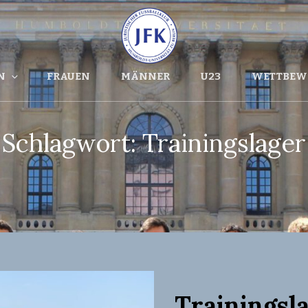
Fußballverein Der Juristischen
JFK HU BE
HU Berlin
E.V.
N
FRAUEN
MÄNNER
U23
WETTBEW
Schlagwort:
Trainingslager
Trainingsl