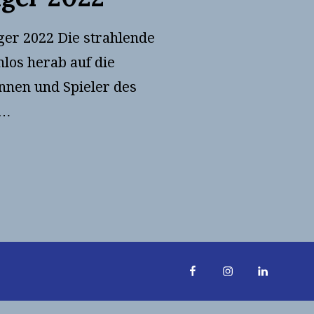
ger 2022 Die strahlende
los herab auf die
innen und Spieler des
 …
AGER
Facebook
Instagra
Linke