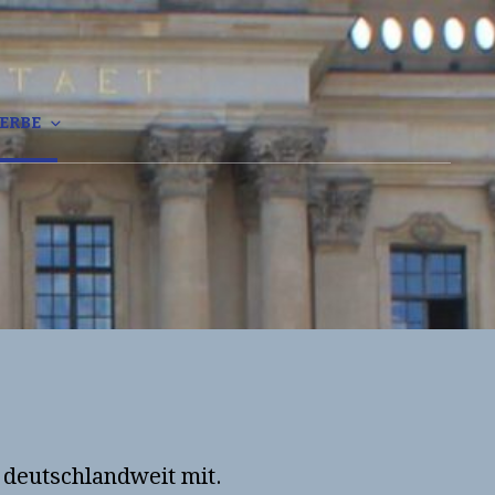
 Fakultät Der
RLIN
ERBE
 deutschlandweit mit.