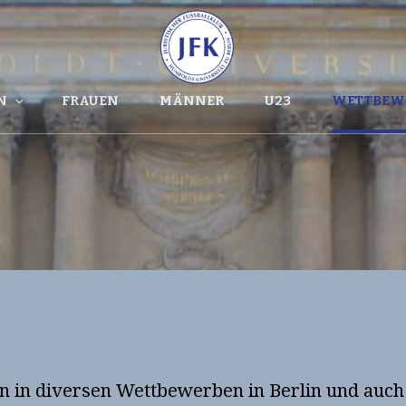
Fußballverein Der Juristischen
JFK HU BE
HU Berlin
E.V.
N
FRAUEN
MÄNNER
U23
WETTBEW
n in diversen Wettbewerben in Berlin und auch