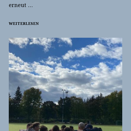
erneut …
WEITERLESEN
FRAUEN
HOLEN
ZWEITEN
PLATZ
IN
DER
UNI-
LIGA