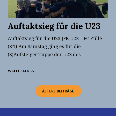
Auftaktsieg für die U23
Auftaktsieg für die U23 JFK U23 – FC Zülle
(3:1) Am Samstag ging es für die
(S)Aufsteigertruppe der U23 des …
WEITERLESEN
AUFTAKTSIEG
FÜR
Beitragsnavigation
DIE
U23
ÄLTERE BEITRÄGE