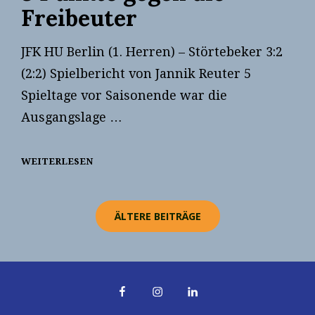
Freibeuter
JFK HU Berlin (1. Herren) – Störtebeker 3:2
(2:2) Spielbericht von Jannik Reuter 5
Spieltage vor Saisonende war die
Ausgangslage …
WEITERLESEN
3
PUNKTE
Beitragsnavigation
GEGEN
DIE
FREIBEUTER
ÄLTERE BEITRÄGE
Facebook
Instagram
LinkedIn